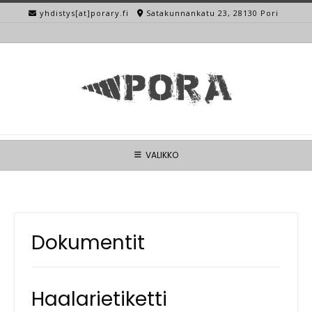
Skip
yhdistys[at]porary.fi
Satakunnankatu 23, 28130 Pori
to
content
VALIKKO
Dokumentit
Haalarietiketti