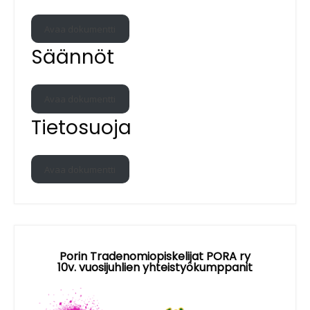
Avaa dokumentti
Säännöt
Avaa dokumentti
Tietosuoja
Avaa dokumentti
Porin Tradenomiopiskelijat PORA ry
10v. vuosijuhlien yhteistyökumppanit